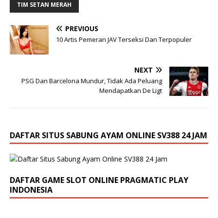
o
o
TIM SETAN MERAH
o
n
k
PREVIOUS
10 Artis Pemeran JAV Terseksi Dan Terpopuler
NEXT
PSG Dan Barcelona Mundur, Tidak Ada Peluang
Mendapatkan De Ligt
DAFTAR SITUS SABUNG AYAM ONLINE SV388 24 JAM
DAFTAR GAME SLOT ONLINE PRAGMATIC PLAY
INDONESIA