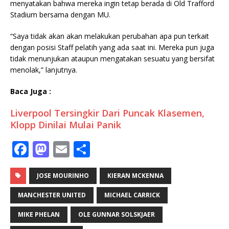
menyatakan bahwa mereka ingin tetap berada di Old Trafford
Stadium bersama dengan MU.
“Saya tidak akan akan melakukan perubahan apa pun terkait
dengan posisi Staff pelatih yang ada saat ini. Mereka pun juga
tidak menunjukan ataupun mengatakan sesuatu yang bersifat
menolak,” lanjutnya.
Baca Juga :
Liverpool Tersingkir Dari Puncak Klasemen,
Klopp Dinilai Mulai Panik
F
M
E
S
a
a
m
h
c
st
ai
ar
JOSE MOURINHO
KIERAN MCKENNA
e
o
l
e
MANCHESTER UNITED
MICHAEL CARRICK
b
d
MIKE PHELAN
OLE GUNNAR SOLSKJAER