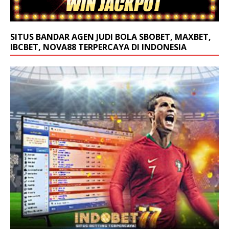
SITUS BANDAR AGEN JUDI BOLA SBOBET, MAXBET,
IBCBET, NOVA88 TERPERCAYA DI INDONESIA