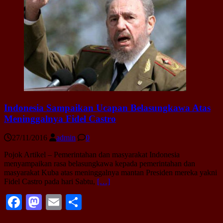
Indonesia Sampaikan Ucapan Belasungkawa Atas
Meninggalnya Fidel Castro
27/11/2016
admin
0
Pojok Artikel – Pemerintahan dan masyarakat Indonesia
menyampaikan rasa belasungkawa kepada pemerintahan dan
masyarakat Kuba atas meninggalnya mantan Presiden mereka yakni
Fidel Castro pada hari Sabtu,
[…]
Facebook
Mastodon
Email
Share