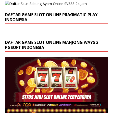
DAFTAR GAME SLOT ONLINE PRAGMATIC PLAY
INDONESIA
DAFTAR GAME SLOT ONLINE MAHJONG WAYS 2
PGSOFT INDONESIA