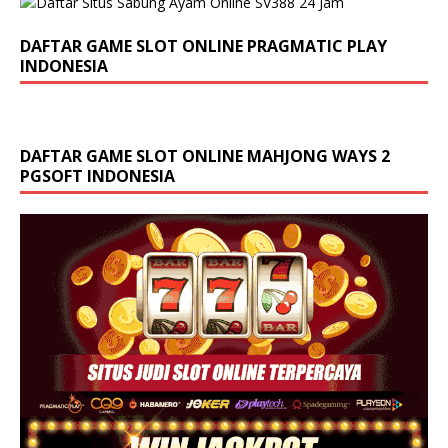
DAFTAR GAME SLOT ONLINE PRAGMATIC PLAY
INDONESIA
DAFTAR GAME SLOT ONLINE MAHJONG WAYS 2
PGSOFT INDONESIA