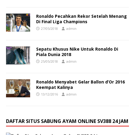
Ronaldo Pecahkan Rekor Setelah Menang
Di Final Liga Champions
27/05/2018
admin
Sepatu Khusus Nike Untuk Ronaldo Di
Piala Dunia 2018
25/05/2018
admin
Ronaldo Menyabet Gelar Ballon d’Or 2016
Keempat Kalinya
13/12/2016
admin
DAFTAR SITUS SABUNG AYAM ONLINE SV388 24 JAM