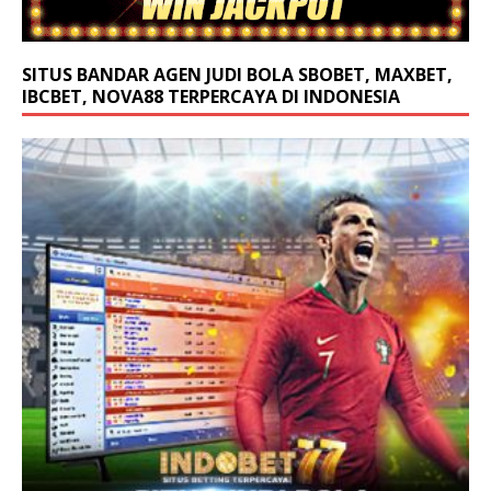
SITUS BANDAR AGEN JUDI BOLA SBOBET, MAXBET,
IBCBET, NOVA88 TERPERCAYA DI INDONESIA