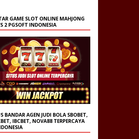
TAR GAME SLOT ONLINE MAHJONG
S 2 PGSOFT INDONESIA
US BANDAR AGEN JUDI BOLA SBOBET,
BET, IBCBET, NOVA88 TERPERCAYA
INDONESIA