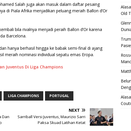
ohamed Salah juga akan masuk dalam daftar pesaing
Alasa
ya di Piala Afrika menjadikan peluang meraih Ballon d’Or
Old T
Glenn
embali bila rivalnya menjadi peraih Ballon d’Or karena
Duni
da Barcelona.
Trum
Pasi
dan hanya berhasil hingga ke babak semi-final di ajang
sil meraih nominasi individual sepatu emas Eropa.
Ross
Manch
an Juventus Di Liga Champions
Matth
Belu
Deng
LIGA CHAMPIONS
PORTUGAL
Alasa
Cout
NEXT
a Dan
Sarriball Versi Juventus, Maurizio Sarri
o
Paksa Skuad Latihan Ketat