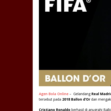
Agen Bola Online
– Gelandang
Real Madr
tersebut pada
2018 Ballon d’Or
dan mengakh
Cristiano Ronaldo
berhasil di anugrahi Ball