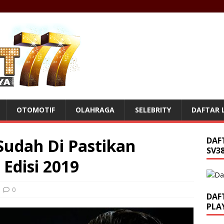
OTOMOTIF
OLAHRAGA
SELEBRITY
DAFTAR L
Sudah Di Pastikan
DAF
SV38
 Edisi 2019
0
DAF
PLA