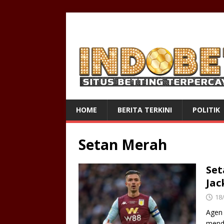
HOME
BERITA TERKINI
POLITIK
Setan Merah
Set
Jac
18
Agen 
menda