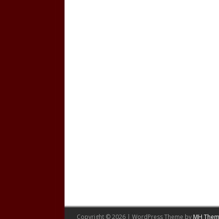
Copyright © 2026 | WordPress Theme by
MH Them