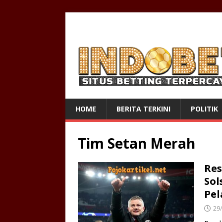
HOME
BERITA TERKINI
POLITIK
Tim Setan Merah
Res
Sol
Pel
29