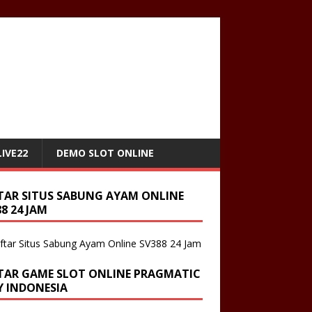
IVE22
DEMO SLOT ONLINE
TAR SITUS SABUNG AYAM ONLINE
8 24 JAM
TAR GAME SLOT ONLINE PRAGMATIC
Y INDONESIA