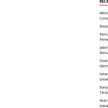
REC
Aktor
Coro
Berp
Renca
Pemi
Jado
Bers
Dewi
Glenn
Setan
Greal
Bany
Teru
Real 
Auba