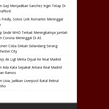
n Gaji Menjadikan Sanchez Ingin Tetap Di
rafford
 Fredly, Solois Lirik Romantis Meninggal
a
p Sindir WHO Terkait Meningkatnya Jumlah
en Corona Meninggal Di AS
oneri Coba Dekati Gelandang Serang
ester City
ijs de Ligt Minta Dijual Ke Real Madrid
m Ada Kata Sepakat Antara Real Madrid
an Ramos
n Usia, Jadikan Liverpool Batal Rekrut
inho