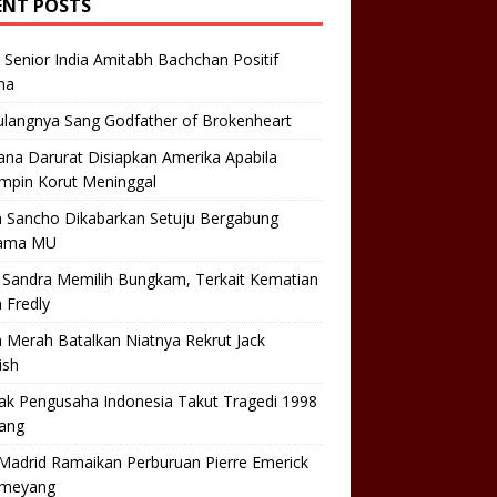
ENT POSTS
 Senior India Amitabh Bachchan Positif
na
ulangnya Sang Godfather of Brokenheart
na Darurat Disiapkan Amerika Apabila
mpin Korut Meninggal
n Sancho Dikabarkan Setuju Bergabung
ama MU
 Sandra Memilih Bungkam, Terkait Kematian
 Fredly
 Merah Batalkan Niatnya Rekrut Jack
ish
ak Pengusaha Indonesia Takut Tragedi 1998
lang
Madrid Ramaikan Perburuan Pierre Emerick
meyang