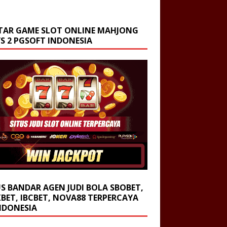
TAR GAME SLOT ONLINE MAHJONG
S 2 PGSOFT INDONESIA
US BANDAR AGEN JUDI BOLA SBOBET,
BET, IBCBET, NOVA88 TERPERCAYA
INDONESIA