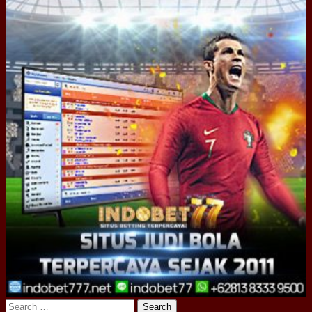
Search