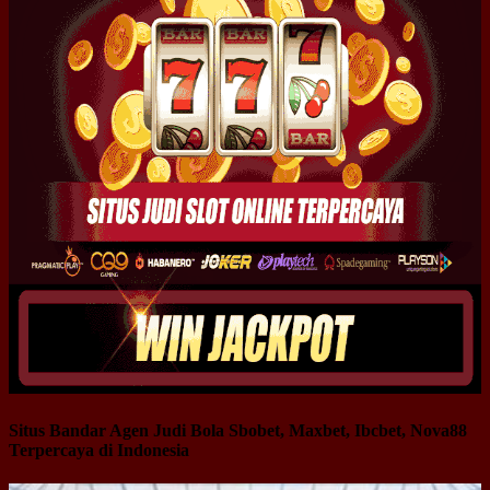
Situs Bandar Agen Judi Bola Sbobet, Maxbet, Ibcbet, Nova88
Terpercaya di Indonesia