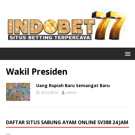
Wakil Presiden
Uang Rupiah Baru Semangat Baru
20/12/2016
admin
DAFTAR SITUS SABUNG AYAM ONLINE SV388 24 JAM