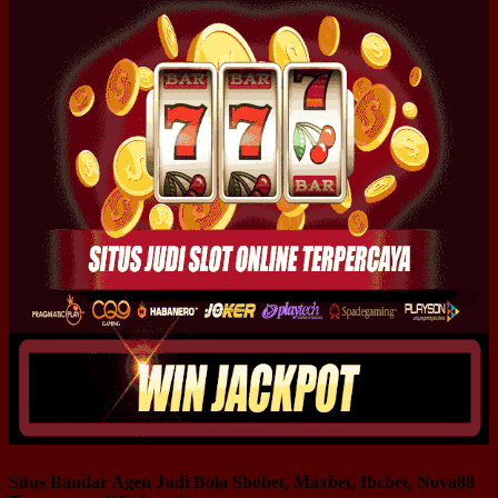
Situs Bandar Agen Judi Bola Sbobet, Maxbet, Ibcbet, Nova88