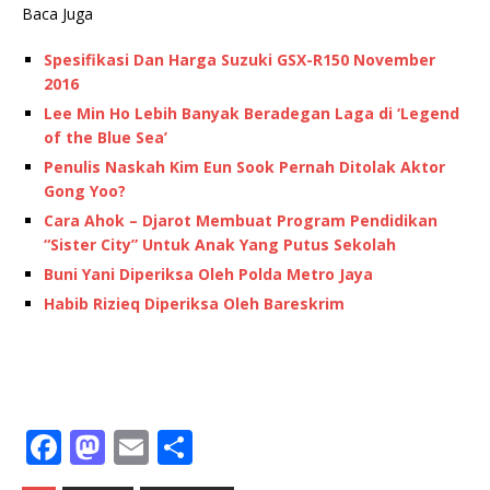
Baca Juga
Spesifikasi Dan Harga Suzuki GSX-R150 November
2016
Lee Min Ho Lebih Banyak Beradegan Laga di ‘Legend
of the Blue Sea’
Penulis Naskah Kim Eun Sook Pernah Ditolak Aktor
Gong Yoo?
Cara Ahok – Djarot Membuat Program Pendidikan
“Sister City” Untuk Anak Yang Putus Sekolah
Buni Yani Diperiksa Oleh Polda Metro Jaya
Habib Rizieq Diperiksa Oleh Bareskrim
F
M
E
S
a
a
m
h