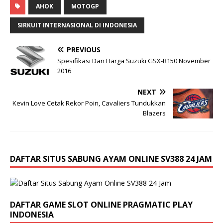
c
st
ai
ar
AHOK
MOTOGP
e
o
l
e
SIRKUIT INTERNASIONAL DI INDONESIA
b
d
PREVIOUS
o
o
Spesifikasi Dan Harga Suzuki GSX-R150 November
o
n
2016
k
NEXT
Kevin Love Cetak Rekor Poin, Cavaliers Tundukkan
Blazers
DAFTAR SITUS SABUNG AYAM ONLINE SV388 24 JAM
DAFTAR GAME SLOT ONLINE PRAGMATIC PLAY
INDONESIA