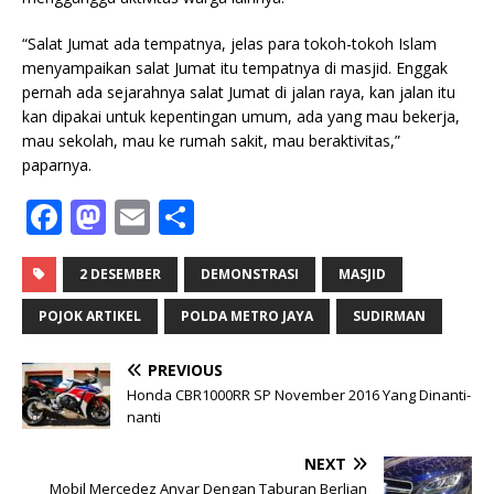
“Salat Jumat ada tempatnya, jelas para tokoh-tokoh Islam
menyampaikan salat Jumat itu tempatnya di masjid. Enggak
pernah ada sejarahnya salat Jumat di jalan raya, kan jalan itu
kan dipakai untuk kepentingan umum, ada yang mau bekerja,
mau sekolah, mau ke rumah sakit, mau beraktivitas,”
paparnya.
F
M
E
S
a
a
m
h
c
st
ai
ar
2 DESEMBER
DEMONSTRASI
MASJID
e
o
l
e
POJOK ARTIKEL
POLDA METRO JAYA
SUDIRMAN
b
d
PREVIOUS
o
o
Honda CBR1000RR SP November 2016 Yang Dinanti-
o
n
nanti
k
NEXT
Mobil Mercedez Anyar Dengan Taburan Berlian