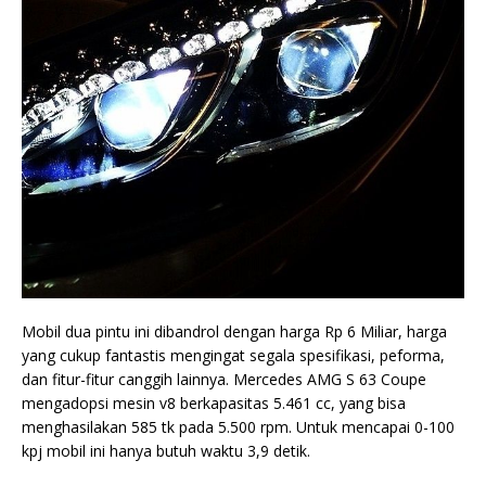
Mobil dua pintu ini dibandrol dengan harga Rp 6 Miliar, harga
yang cukup fantastis mengingat segala spesifikasi, peforma,
dan fitur-fitur canggih lainnya. Mercedes AMG S 63 Coupe
mengadopsi mesin v8 berkapasitas 5.461 cc, yang bisa
menghasilakan 585 tk pada 5.500 rpm. Untuk mencapai 0-100
kpj mobil ini hanya butuh waktu 3,9 detik.