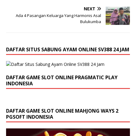
k
NEXT
Ada 4 Pasangan Keluarga Yang Harmonis Asal
Bulukumba
DAFTAR SITUS SABUNG AYAM ONLINE SV388 24 JAM
DAFTAR GAME SLOT ONLINE PRAGMATIC PLAY
INDONESIA
DAFTAR GAME SLOT ONLINE MAHJONG WAYS 2
PGSOFT INDONESIA