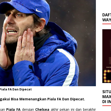
DAF
WAY
iala FA Dan Dipecat
SIT
MAX
gakui Bisa Memenangkan Piala FA Dan Dipecat.
DI 
gkan
Piala FA
dengan
Chelsea
akhir pekan ini dan berakhir