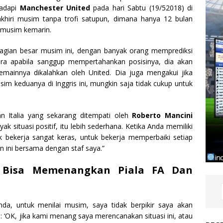
hadapi
Manchester United
pada hari Sabtu (19/52018) di
akhiri musim tanpa trofi satupun, dimana hanya 12 bulan
 musim kemarin.
bagian besar musim ini, dengan banyak orang memprediksi
ara apabila sanggup mempertahankan posisinya, dia akan
emainnya dikalahkan oleh United. Dia juga mengakui jika
sim keduanya di Inggris ini, mungkin saja tidak cukup untuk
n Italia yang sekarang ditempati oleh
Roberto Mancini
ak situasi positif, itu lebih sederhana. Ketika Anda memiliki
k bekerja sangat keras, untuk bekerja memperbaiki setiap
an ini bersama dengan staf saya.”
 Bisa Memenangkan Piala FA Dan
nda, untuk menilai musim, saya tidak berpikir saya akan
 ‘OK, jika kami menang saya merencanakan situasi ini, atau