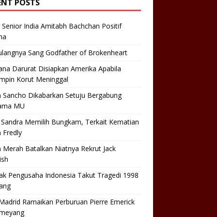
ENT POSTS
 Senior India Amitabh Bachchan Positif
na
ulangnya Sang Godfather of Brokenheart
na Darurat Disiapkan Amerika Apabila
mpin Korut Meninggal
n Sancho Dikabarkan Setuju Bergabung
ama MU
 Sandra Memilih Bungkam, Terkait Kematian
 Fredly
 Merah Batalkan Niatnya Rekrut Jack
ish
ak Pengusaha Indonesia Takut Tragedi 1998
lang
Madrid Ramaikan Perburuan Pierre Emerick
meyang