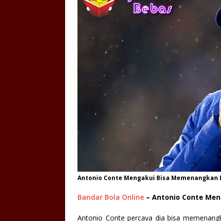
Antonio Conte Mengakui Bisa Memenangkan P
Bandar Bola Online
– Antonio Conte Men
Antonio Conte percaya dia bisa memenan