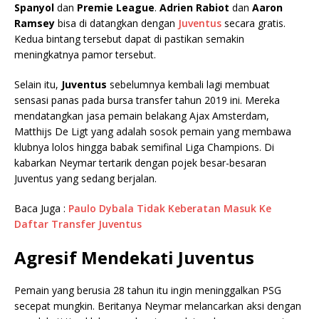
Spanyol
dan
Premie League
.
Adrien Rabiot
dan
Aaron
Ramsey
bisa di datangkan dengan
Juventus
secara gratis.
Kedua bintang tersebut dapat di pastikan semakin
meningkatnya pamor tersebut.
Selain itu,
Juventus
sebelumnya kembali lagi membuat
sensasi panas pada bursa transfer tahun 2019 ini. Mereka
mendatangkan jasa pemain belakang Ajax Amsterdam,
Matthijs De Ligt yang adalah sosok pemain yang membawa
klubnya lolos hingga babak semifinal Liga Champions. Di
kabarkan Neymar tertarik dengan pojek besar-besaran
Juventus yang sedang berjalan.
Baca Juga :
Paulo Dybala Tidak Keberatan Masuk Ke
Daftar Transfer Juventus
Agresif Mendekati Juventus
Pemain yang berusia 28 tahun itu ingin meninggalkan PSG
secepat mungkin. Beritanya Neymar melancarkan aksi dengan