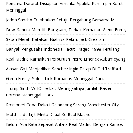
Rencana Darurat Disiapkan Amerika Apabila Pemimpin Korut
Meninggal
Jadon Sancho Dikabarkan Setuju Bergabung Bersama MU
Dewi Sandra Memilih Bungkam, Terkait Kematian Glenn Fredly
Setan Merah Batalkan Niatnya Rekrut Jack Grealish
Banyak Pengusaha Indonesia Takut Tragedi 1998 Terulang
Real Madrid Ramaikan Perburuan Pierre Emerick Aubameyang
Alasan Gaji Menjadikan Sanchez Ingin Tetap Di Old Trafford
Glenn Fredly, Solois Lirik Romantis Meninggal Dunia
Trump Sindir WHO Terkait Meningkatnya Jumlah Pasien
Corona Meninggal Di AS
Rossoneri Coba Dekati Gelandang Serang Manchester City
Matthijs de Ligt Minta Dijual Ke Real Madrid
Belum Ada Kata Sepakat Antara Real Madrid Dengan Ramos