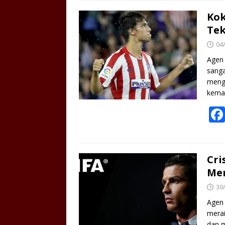
Kok
Tek
04
Agen 
sanga
mengu
kema
Cri
Mer
30
Agen 
merai
dan m