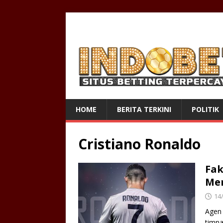
HOME
BERITA TERKINI
POLITIK
Cristiano Ronaldo
Fak
Men
14
Agen 
timna