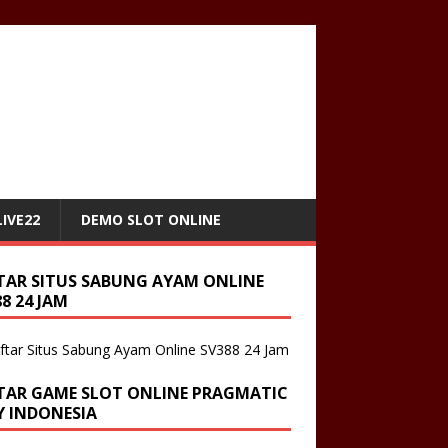
IVE22
DEMO SLOT ONLINE
TAR SITUS SABUNG AYAM ONLINE
8 24 JAM
TAR GAME SLOT ONLINE PRAGMATIC
Y INDONESIA