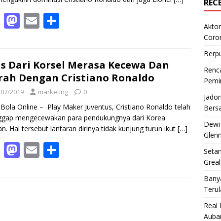
REC
F
M
E
S
Aktor
ac
as
m
h
Coro
e
to
ai
ar
Berp
b
d
l
e
s Dari Korsel Merasa Kecewa Dan
Renca
ah Dengan Cristiano Ronaldo
o
o
Pemi
/07/2019
marketing
0
o
n
Jado
Bola Online – Play Maker Juventus, Cristiano Ronaldo telah
Bers
k
nggap mengecewakan para pendukungnya dari Korea
Dewi
an. Hal tersebut lantaran dirinya tidak kunjung turun ikut
[…]
Glenn
F
M
E
S
Setan
ac
as
m
h
Greal
e
to
ai
ar
Bany
Teru
b
d
l
e
Real 
o
o
Auba