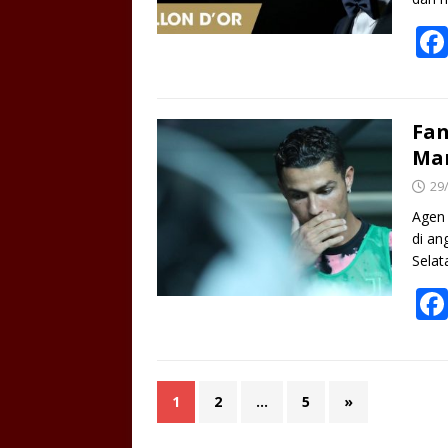
Fan
Mar
29
Agen 
di a
Selat
1
2
…
5
»