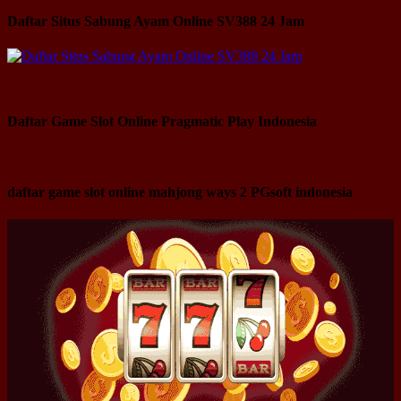
Daftar Situs Sabung Ayam Online SV388 24 Jam
Daftar Game Slot Online Pragmatic Play Indonesia
daftar game slot online mahjong ways 2 PGsoft indonesia