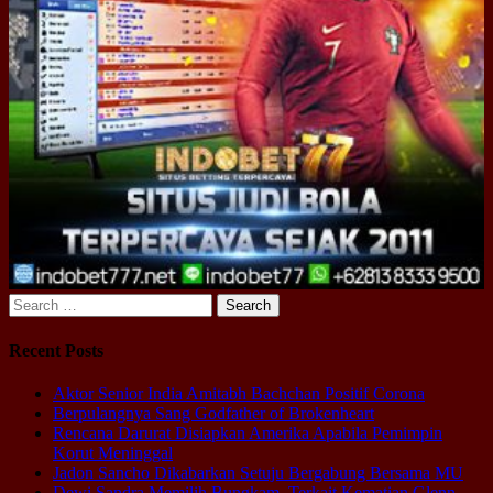
Search
for:
Recent Posts
Aktor Senior India Amitabh Bachchan Positif Corona
Berpulangnya Sang Godfather of Brokenheart
Rencana Darurat Disiapkan Amerika Apabila Pemimpin
Korut Meninggal
Jadon Sancho Dikabarkan Setuju Bergabung Bersama MU
Dewi Sandra Memilih Bungkam, Terkait Kematian Glenn