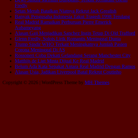
Fredly
Setan Merah Batalkan Niatnya Rekrut Jack Grealish
Banyak Pengusaha Indonesia Takut Tragedi 1998 Terulang
Real Madrid Ramaikan Perburuan Pierre Emerick
Aubameyang
Alasan Gaji Menjadikan Sanchez Ingin Tetap Di Old Trafford
Glenn Fredly, Solois Lirik Romantis Meninggal Dunia
Trump Sindir WHO Terkait Meningkatnya Jumlah Pasien
Corona Meninggal Di AS
Rossoneri Coba Dekati Gelandang Serang Manchester City
Matthijs de Ligt Minta Dijual Ke Real Madrid
Belum Ada Kata Sepakat Antara Real Madrid Dengan Ramos
Alasan Usia, Jadikan Liverpool Batal Rekrut Coutinho
Copyright © 2026 | WordPress Theme by
MH Themes