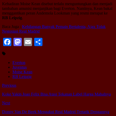
Kehadiran Moise Kean disebut terlalu menguntungkan dan menjadi
tambahan amunisi menjanjikan bagi Everton. Nantinya, Kean bakal
menggantikan peran Andemola Lookman yang resmi merapat ke
RB Leipzig
.
Baca Juga :
Kehilangan Banyak Pemain Bertalenta, Ajax Tolak
Negosiasi Real Madrid
Facebook
Mastodon
Email
Share
Everton
Juventus
Moise Kean
RB Leipzig
Previous
Koke Yakin Joao Felix Bisa Atasi Tekanan Label Harga Mahalnya
Next
Donny Van De Beek Mengakui Real Madrid Tertarik Dengannya