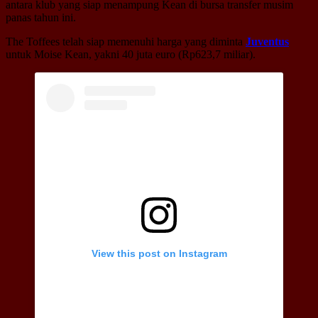
antara klub yang siap menampung Kean di bursa transfer musim
panas tahun ini.
The Toffees telah siap memenuhi harga yang diminta
Juventus
untuk Moise Kean, yakni 40 juta euro (Rp623,7 miliar).
View this post on Instagram