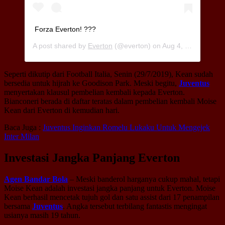
Forza Everton! ???
A post shared by
Everton
(@everton) on
Aug 4, 2019 at 3:48am PDT
Seperti dikutip dari Football Italia, Senin (29/7/2019), Kean sudah
bersedia untuk hijrah ke Goodison Park. Meski begitu,
Juventus
menyertakan klausul pembelian kembali kepada Everton.
Bianconeri berada di daftar teratas dalam pembelian kembali Moise
Kean dari Everton di kemudian hari.
Baca Juga :
Juventus Inginkan Romelu Lukaku Untuk Mengejek
Inter Milan
Investasi Jangka Panjang Everton
Agen Bandar Bola
– Meski banderol harganya cukup mahal, tetapi
Moise Kean adalah investasi jangka panjang untuk Everton. Moise
Kean berhasil mencetak tujuh gol dan satu assist dari 17 penampilan
bersama
Juventus
. Angka tersebut terbilang fantastis mengingat
usianya masih 19 tahun.