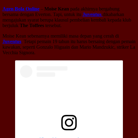
Agen Bola Online
–
Moise Kean
pada akhirnya bergabung
bersama dengan Everton. Tapi, untuk itu
Juventus
dikabarkan
mengajukan syarat berupa klausul pembelian kembali kepada klub
berjuluk
The Toffees
tersebut.
Moise Kean sebenarnya memiliki masa depan yang cerah di
Juventus
. Tetapi pemain 19 tahun itu harus bersaing dengan pemain
kawakan, seperti Gonzalo Higuain dan Mario Mandzukic, striker La
Vecchia Signora.