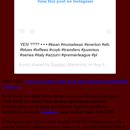
View this post on Instagram
YES! ???? • • • #kean #moisekean #everton #efc
#blues #toffees #coyb #transfers #juventus
#seriea #italy #azzurri #premierleague #pl
A post shared by
Everton
(@everton) on
Aug 4, 2019 at 3:51am PDT
Baca Juga :
Koke Yakin Joao Felix Bisa Atasi Tekanan Label Harga
Mahalnya
Kondisi ini membuat Moise Kean terancam dibangkucadangkan.
Oleh sebab itu, striker Italia sempat menimbang-nimbang
keputusannya untuk pergi dari Allianz Stadium, menyusul
kontraknya bersama
Juventus
yang berakhir pada Juni 2020.
Penampilan apik Moise Kean musim 2018/2019 membuatnya tak
pusing mencari pelabuhan baru. Sejauh ini, Everton menjadi satu di