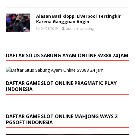
Alasan Basi Klopp, Liverpool Tersingkir
Karena Gangguan Angin
04/03/2019
authormarketing
DAFTAR SITUS SABUNG AYAM ONLINE SV388 24 JAM
DAFTAR GAME SLOT ONLINE PRAGMATIC PLAY
INDONESIA
DAFTAR GAME SLOT ONLINE MAHJONG WAYS 2
PGSOFT INDONESIA