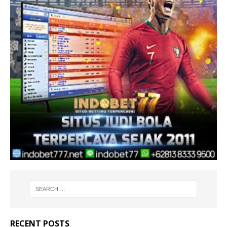
RECENT POSTS