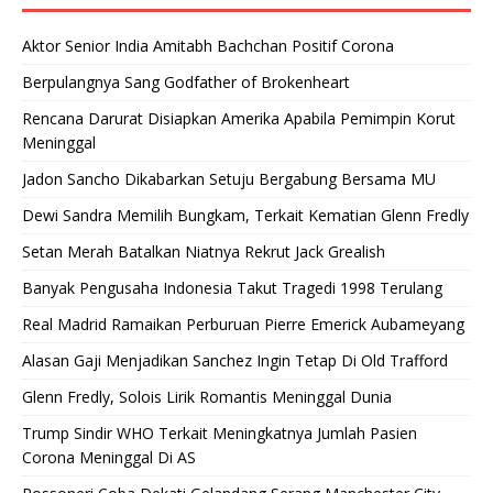
Aktor Senior India Amitabh Bachchan Positif Corona
Berpulangnya Sang Godfather of Brokenheart
Rencana Darurat Disiapkan Amerika Apabila Pemimpin Korut
Meninggal
Jadon Sancho Dikabarkan Setuju Bergabung Bersama MU
Dewi Sandra Memilih Bungkam, Terkait Kematian Glenn Fredly
Setan Merah Batalkan Niatnya Rekrut Jack Grealish
Banyak Pengusaha Indonesia Takut Tragedi 1998 Terulang
Real Madrid Ramaikan Perburuan Pierre Emerick Aubameyang
Alasan Gaji Menjadikan Sanchez Ingin Tetap Di Old Trafford
Glenn Fredly, Solois Lirik Romantis Meninggal Dunia
Trump Sindir WHO Terkait Meningkatnya Jumlah Pasien
Corona Meninggal Di AS