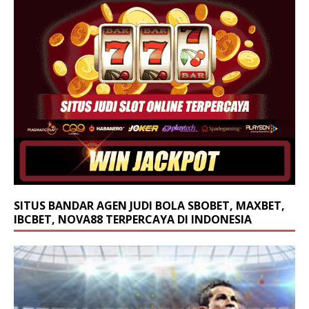
SITUS BANDAR AGEN JUDI BOLA SBOBET, MAXBET,
IBCBET, NOVA88 TERPERCAYA DI INDONESIA