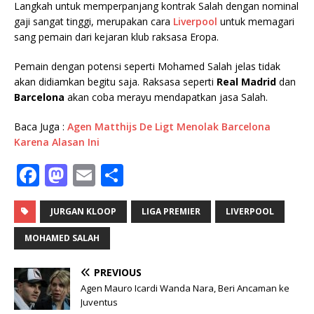
Langkah untuk memperpanjang kontrak Salah dengan nominal
gaji sangat tinggi, merupakan cara
Liverpool
untuk memagari
sang pemain dari kejaran klub raksasa Eropa.
Pemain dengan potensi seperti Mohamed Salah jelas tidak
akan didiamkan begitu saja. Raksasa seperti
Real Madrid
dan
Barcelona
akan coba merayu mendapatkan jasa Salah.
Baca Juga :
Agen Matthijs De Ligt Menolak Barcelona
Karena Alasan Ini
F
M
E
S
a
a
m
h
c
st
ai
ar
JURGAN KLOOP
LIGA PREMIER
LIVERPOOL
e
o
l
e
MOHAMED SALAH
b
d
PREVIOUS
o
o
Agen Mauro Icardi Wanda Nara, Beri Ancaman ke
o
n
Juventus