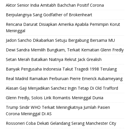
Aktor Senior India Amitabh Bachchan Positif Corona
Berpulangnya Sang Godfather of Brokenheart
Rencana Darurat Disiapkan Amerika Apabila Pemimpin Korut
Meninggal
Jadon Sancho Dikabarkan Setuju Bergabung Bersama MU
Dewi Sandra Memilih Bungkam, Terkait Kematian Glenn Fredly
Setan Merah Batalkan Niatnya Rekrut Jack Grealish
Banyak Pengusaha Indonesia Takut Tragedi 1998 Terulang
Real Madrid Ramaikan Perburuan Pierre Emerick Aubameyang
Alasan Gaji Menjadikan Sanchez Ingin Tetap Di Old Trafford
Glenn Fredly, Solois Lirik Romantis Meninggal Dunia
Trump Sindir WHO Terkait Meningkatnya Jumlah Pasien
Corona Meninggal Di AS
Rossoneri Coba Dekati Gelandang Serang Manchester City