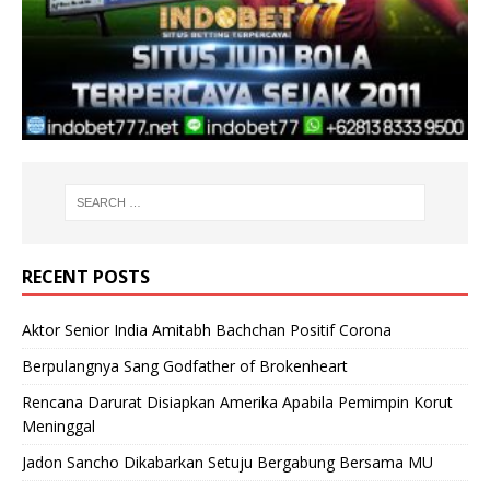
RECENT POSTS
Aktor Senior India Amitabh Bachchan Positif Corona
Berpulangnya Sang Godfather of Brokenheart
Rencana Darurat Disiapkan Amerika Apabila Pemimpin Korut
Meninggal
Jadon Sancho Dikabarkan Setuju Bergabung Bersama MU