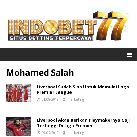
Mohamed Salah
Liverpool Sudah Siap Untuk Memulai Laga
Premier League
01/08/2019
marketing
Liverpool Akan Berikan Playmakernya Gaji
Tertinggi Di Liga Premier
19/07/2019
marketing