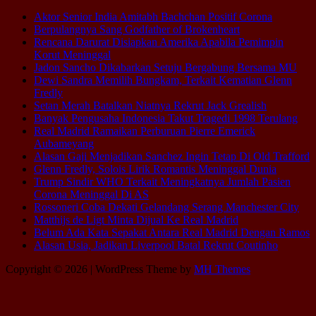
Aktor Senior India Amitabh Bachchan Positif Corona
Berpulangnya Sang Godfather of Brokenheart
Rencana Darurat Disiapkan Amerika Apabila Pemimpin
Korut Meninggal
Jadon Sancho Dikabarkan Setuju Bergabung Bersama MU
Dewi Sandra Memilih Bungkam, Terkait Kematian Glenn
Fredly
Setan Merah Batalkan Niatnya Rekrut Jack Grealish
Banyak Pengusaha Indonesia Takut Tragedi 1998 Terulang
Real Madrid Ramaikan Perburuan Pierre Emerick
Aubameyang
Alasan Gaji Menjadikan Sanchez Ingin Tetap Di Old Trafford
Glenn Fredly, Solois Lirik Romantis Meninggal Dunia
Trump Sindir WHO Terkait Meningkatnya Jumlah Pasien
Corona Meninggal Di AS
Rossoneri Coba Dekati Gelandang Serang Manchester City
Matthijs de Ligt Minta Dijual Ke Real Madrid
Belum Ada Kata Sepakat Antara Real Madrid Dengan Ramos
Alasan Usia, Jadikan Liverpool Batal Rekrut Coutinho
Copyright © 2026 | WordPress Theme by
MH Themes