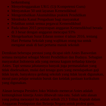
berkembang
Menyelenggarakan UKG (Uji Kompetensi Guru)
Menyatukan 50 unit layanan Kemendikbud
Mengembalikan Akuntabilitas praktek Pendidikan
Membuka Kanal Pengaduan bagi masyarakat
Pelatihan untuk semua pegawai Kemendikbud
Pada tahun 2015 penyerapan anggaran Kemendikbud berada
di 3 besar dengan anggaran mencapai 93%
Mengeluarkan Surat Edaran nomor 4 tahun 2016, tentang
Hari Pertama Sekolah yang wajibkan orang tua untuk
mengatar anak di hari pertama masuk sekolah
Demikian beberapa prestasi yang dicapai oleh Anies Baswedan
semasa menjabat sebagai Mentri Pendidikan dan Budaya. Sebagian
masyarakat Indonesia ada yang merasa kagum terhadap kinerja
Anies. Tapi semasa jabatannya banyak juga permasalahan yang
tidak diselesaikan, mulai dari tenaga guru yang mendapatkan gaji
tidak layak, banyaknya gedung sekolah yang tidak layak digunakan,
moral para pelajar semakin buruk dan ketidak pastiaan kurikulum
yang digunakan.
Alasan kenapa Presiden Joko Widodo memecat Anies adalah
kemungkinan kinerja Anies dibawah rata-rata. Salah satu alasan
yang paling menonjol itu adalah selisih 23,3 Triliun Rupiah dalam
Anggaran Pendapatan dan Belanja Negara untuk profesi guru.