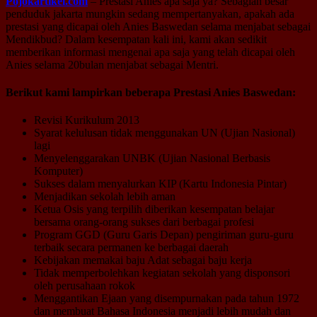
Pojokartikel.com
– Prestasi Anies apa saja ya? Sebagian besar
penduduk jakarta mungkin sedang mempertanyakan, apakah ada
prestasi yang dicapai oleh Anies Baswedan selama menjabat sebagai
Mendikbud? Dalam kesempatan kali ini, kami akan sedikit
memberikan informasi mengenai apa saja yang telah dicapai oleh
Anies selama 20bulan menjabat sebagai Mentri.
Berikut kami lampirkan beberapa Prestasi Anies Baswedan:
Revisi Kurikulum 2013
Syarat kelulusan tidak menggunakan UN (Ujian Nasional)
lagi
Menyelenggarakan UNBK (Ujian Nasional Berbasis
Komputer)
Sukses dalam menyalurkan KIP (Kartu Indonesia Pintar)
Menjadikan sekolah lebih aman
Ketua Osis yang terpilih diberikan kesempatan belajar
bersama orang-orang sukses dari berbagai profesi
Program GGD (Guru Garis Depan) pengiriman guru-guru
terbaik secara permanen ke berbagai daerah
Kebijakan memakai baju Adat sebagai baju kerja
Tidak memperbolehkan kegiatan sekolah yang disponsori
oleh perusahaan rokok
Menggantikan Ejaan yang disempurnakan pada tahun 1972
dan membuat Bahasa Indonesia menjadi lebih mudah dan