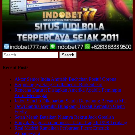
Search
for:
Recent Posts
Aktor Senior India Amitabh Bachchan Positif Corona
Berpulangnya Sang Godfather of Brokenheart
Rencana Darurat Disiapkan Amerika Apabila Pemimpin
Korut Meninggal
Jadon Sancho Dikabarkan Setuju Bergabung Bersama MU
Dewi Sandra Memilih Bungkam, Terkait Kematian Glenn
Fredly
Setan Merah Batalkan Niatnya Rekrut Jack Grealish
Banyak Pengusaha Indonesia Takut Tragedi 1998 Terulang
Real Madrid Ramaikan Perburuan Pierre Emerick
Aubameyang