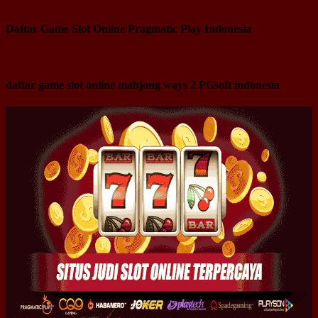
Daftar Game Slot Online Pragmatic Play Indonesia
daftar game slot online mahjong ways 2 PGsoft indonesia