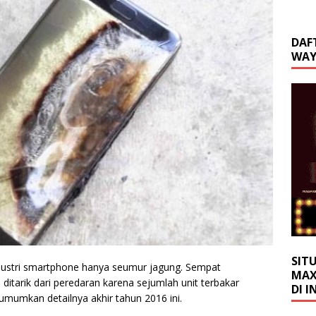
DAF
WAY
SIT
dustri smartphone hanya seumur jagung. Sempat
MAX
ditarik dari peredaran karena sejumlah unit terbakar
DI 
i umumkan detailnya akhir tahun 2016 ini.