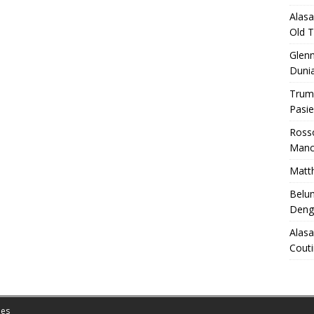
Alasa
Old T
Glenn
Duni
Trum
Pasi
Ross
Manch
Matth
Belu
Deng
Alasa
Cout
es