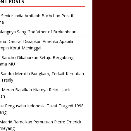
ENT POSTS
 Senior India Amitabh Bachchan Positif
na
ulangnya Sang Godfather of Brokenheart
na Darurat Disiapkan Amerika Apabila
mpin Korut Meninggal
n Sancho Dikabarkan Setuju Bergabung
ama MU
 Sandra Memilih Bungkam, Terkait Kematian
 Fredly
 Merah Batalkan Niatnya Rekrut Jack
ish
ak Pengusaha Indonesia Takut Tragedi 1998
lang
Madrid Ramaikan Perburuan Pierre Emerick
meyang