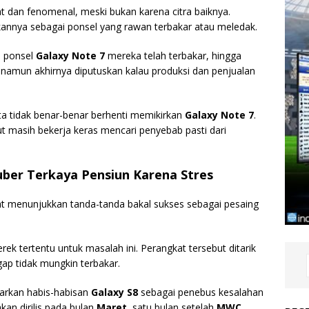
at dan fenomenal, meski bukan karena citra baiknya.
lkannya sebagai ponsel yang rawan terbakar atau meledak.
a ponsel
Galaxy Note 7
mereka telah terbakar, hingga
namun akhirnya diputuskan kalau produksi dan penjualan
ta tidak benar-benar berhenti memikirkan
Galaxy Note 7
.
t masih bekerja keras mencari penyebab pasti dari
tuber Terkaya Pensiun Karena Stres
t menunjukkan tanda-tanda bakal sukses sebagai pesaing
ek tertentu untuk masalah ini. Perangkat tersebut ditarik
gap tidak mungkin terbakar.
arkan habis-habisan
Galaxy S8
sebagai penebus kesalahan
an dirilis pada bulan
Maret
, satu bulan setelah
MWC
.