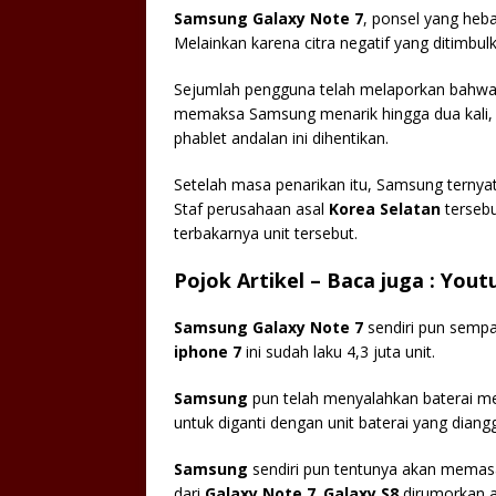
Samsung Galaxy Note 7
, ponsel yang heb
Melainkan karena citra negatif yang ditimbu
Sejumlah pengguna telah melaporkan bahw
memaksa Samsung menarik hingga dua kali, 
phablet andalan ini dihentikan.
Setelah masa penarikan itu, Samsung ternya
Staf perusahaan asal
Korea Selatan
tersebu
terbakarnya unit tersebut.
Pojok Artikel – Baca juga : You
Samsung Galaxy Note 7
sendiri pun sempa
iphone 7
ini sudah laku 4,3 juta unit.
Samsung
pun telah menyalahkan baterai mer
untuk diganti dengan unit baterai yang diang
Samsung
sendiri pun tentunya akan memas
dari
Galaxy Note 7
.
Galaxy S8
dirumorkan ak