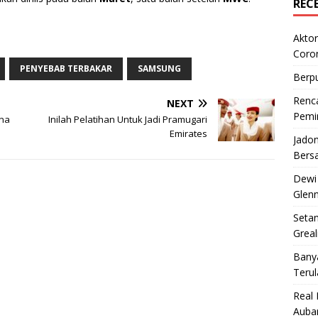
REC
Aktor
Coro
PENYEBAB TERBAKAR
SAMSUNG
Berp
Renca
NEXT
Pemi
ena
Inilah Pelatihan Untuk Jadi Pramugari
Emirates
Jado
Bers
Dewi
Glenn
Setan
Greal
Bany
Teru
Real 
Auba