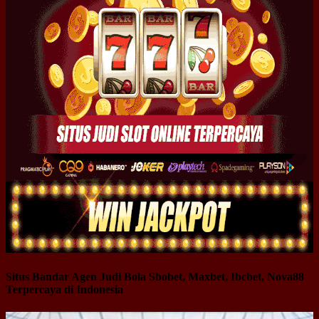
Situs Bandar Agen Judi Bola Sbobet, Maxbet, Ibcbet, Nova88
Terpercaya di Indonesia