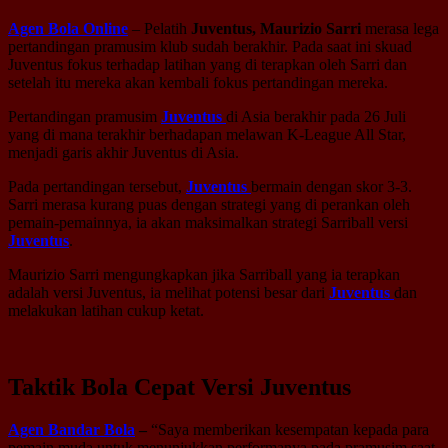
Agen Bola Online
– Pelatih
Juventus, Maurizio Sarri
merasa lega
pertandingan pramusim klub sudah berakhir. Pada saat ini skuad
Juventus fokus terhadap latihan yang di terapkan oleh Sarri dan
setelah itu mereka akan kembali fokus pertandingan mereka.
Pertandingan pramusim
Juventus
di Asia berakhir pada 26 Juli
yang di mana terakhir berhadapan melawan K-League All Star,
menjadi garis akhir Juventus di Asia.
Pada pertandingan tersebut,
Juventus
bermain dengan skor 3-3.
Sarri merasa kurang puas dengan strategi yang di perankan oleh
pemain-pemainnya, ia akan maksimalkan strategi Sarriball versi
Juventus
.
Maurizio Sarri mengungkapkan jika Sarriball yang ia terapkan
adalah versi Juventus, ia melihat potensi besar dari
Juventus
dan
melakukan latihan cukup ketat.
Taktik Bola Cepat Versi Juventus
Agen Bandar Bola
–
“Saya memberikan kesempatan kepada para
pemain muda untuk menunjukkan performanya pada pramusim saat