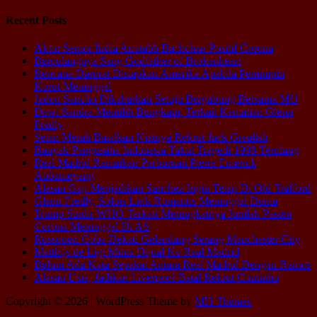
for:
Recent Posts
Aktor Senior India Amitabh Bachchan Positif Corona
Berpulangnya Sang Godfather of Brokenheart
Rencana Darurat Disiapkan Amerika Apabila Pemimpin
Korut Meninggal
Jadon Sancho Dikabarkan Setuju Bergabung Bersama MU
Dewi Sandra Memilih Bungkam, Terkait Kematian Glenn
Fredly
Setan Merah Batalkan Niatnya Rekrut Jack Grealish
Banyak Pengusaha Indonesia Takut Tragedi 1998 Terulang
Real Madrid Ramaikan Perburuan Pierre Emerick
Aubameyang
Alasan Gaji Menjadikan Sanchez Ingin Tetap Di Old Trafford
Glenn Fredly, Solois Lirik Romantis Meninggal Dunia
Trump Sindir WHO Terkait Meningkatnya Jumlah Pasien
Corona Meninggal Di AS
Rossoneri Coba Dekati Gelandang Serang Manchester City
Matthijs de Ligt Minta Dijual Ke Real Madrid
Belum Ada Kata Sepakat Antara Real Madrid Dengan Ramos
Alasan Usia, Jadikan Liverpool Batal Rekrut Coutinho
Copyright © 2026 | WordPress Theme by
MH Themes