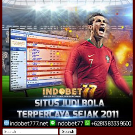
Search