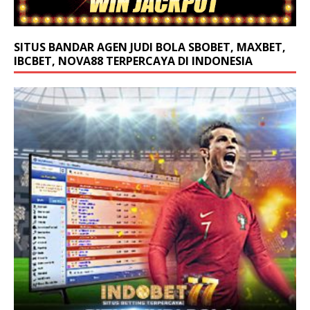
SITUS BANDAR AGEN JUDI BOLA SBOBET, MAXBET,
IBCBET, NOVA88 TERPERCAYA DI INDONESIA