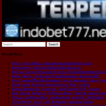
Search
for:
Recent Posts
Aktor Senior India Amitabh Bachchan Positif Corona
Berpulangnya Sang Godfather of Brokenheart
Rencana Darurat Disiapkan Amerika Apabila Pemimpin Korut
Jadon Sancho Dikabarkan Setuju Bergabung Bersama MU
Dewi Sandra Memilih Bungkam, Terkait Kematian Glenn Fred
Setan Merah Batalkan Niatnya Rekrut Jack Grealish
Banyak Pengusaha Indonesia Takut Tragedi 1998 Terulang
Real Madrid Ramaikan Perburuan Pierre Emerick Aubameyan
Alasan Gaji Menjadikan Sanchez Ingin Tetap Di Old Trafford
Glenn Fredly, Solois Lirik Romantis Meninggal Dunia
Trump Sindir WHO Terkait Meningkatnya Jumlah Pasien Cor