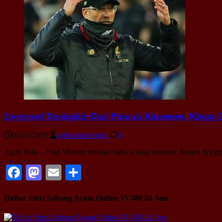
Liverpool Tersingkir Dari Puncak Klasemen, Klopp D
05/03/2019
authormarketing
0
Agen Bola – Paul Merson menilai bahwa sang manajer, Jurgen Klopp 
Facebook
Mastodon
Email
Share
Daftar Situs Sabung Ayam Online SV388 24 Jam