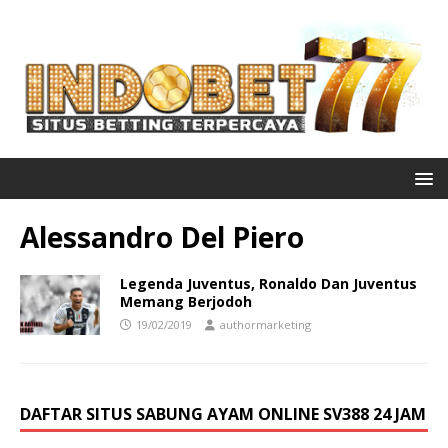
Alessandro Del Piero
Legenda Juventus, Ronaldo Dan Juventus
Memang Berjodoh
19/02/2019
authormarketing
DAFTAR SITUS SABUNG AYAM ONLINE SV388 24 JAM