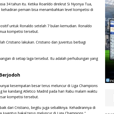
ia 34 tahun itu. Ketika Roanldo direkrut Si Nyonya Tua,
 kehadiran pemain bisa menambahkan level kompetisi di
ositif untuk Ronaldo setelah 7 bulan kemudian. Ronaldo
mua kompetisi tersebut.
lah Cristiano lakukan. Cristiano dan Juventus berbagi
gan di setiap laga tersebut. Itu adalah perhubungan yang
Berjodoh
punyai kesempatan besar terus meluncur di Liga Champions
ang ke kandang Atletico Madrid pada hari Rabu malam waktu
sar kompetisi tersebut.
ik dari Cristiano, begitu juga sebaliknya. Kehadirannya di
ya Juventus bakal terus meluncur di Liga Champions,”