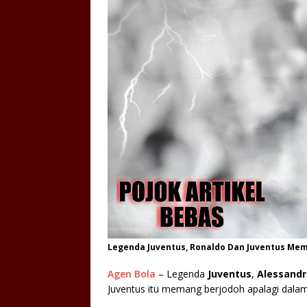
Legenda Juventus, Ronaldo Dan Juventus Me
Agen Bola
– Legenda
Juventus
,
Alessandr
Juventus itu memang berjodoh apalagi dalam 