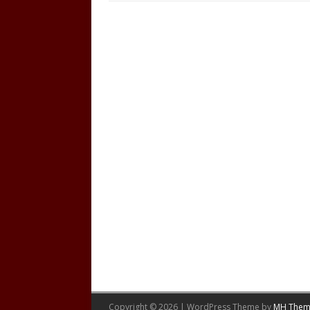
Copyright © 2026 | WordPress Theme by
MH Them