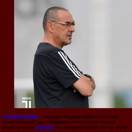
Agen Bola Online
–
Mengingat
Maurizio Sarri
masih belum
pernah menjuarai
Liga Champions
, dirinya optimis bersama
skuadnya saat ini
Juventus
bisa mengatasi masalah tersebut. Meski