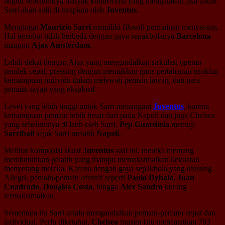
begitu sebelumnya banyak kontroversi yang mengatakan jika taktik
Sarri akan sulit di terapkan oleh
Juventus
.
Mengingat
Maurizio Sarri
memiliki filosofi permainan menyerang.
Hal tersebut tidak berbeda dengan gaya sepakbolanya
Barcelona
maupun
Ajax Amsterdam
.
Lebih dekat dengan Ajax yang mengandalkan sirkulasi operan
pendek cepat, pressing dengan menaikkan garis pertahanan terakhir,
kemampuan individu dalam melewati pemain lawan, dan para
pemain sayap yang eksplosif.
Level yang lebih tinggi untuk Sarri menangani
Juventus
, karena
kemampuan pemain lebih besar dari pada Napoli dan juga Chelsea
yang sebelumnya di latih oleh Sarri.
Pep Guardiola
memuji
Sarriball
sejak Sarri melatih
Napoli
.
Melihat komposisi skuat
Juventus
saat ini, mereka memang
membutuhkan pelatih yang mampu memaksimalkan kekuatan
menyerang mereka. Karena dengan gaya sepakbola yang diusung
Allegri, pemain-pemain ofensif seperti
Paulo Dybala
,
Juan
Cuadrado
,
Douglas Costa
, hingga
Alex Sandro
kurang
termaksimalkan.
Sementara itu Sarri selalu mengandalkan pemain-pemain cepat dan
individual. Perlu diketahui,
Chelsea
musim lalu mencatatkan 703