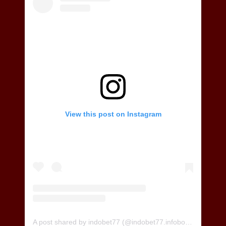
View this post on Instagram
A post shared by indobet77 (@indobet77.infobola)
on
Aug 9