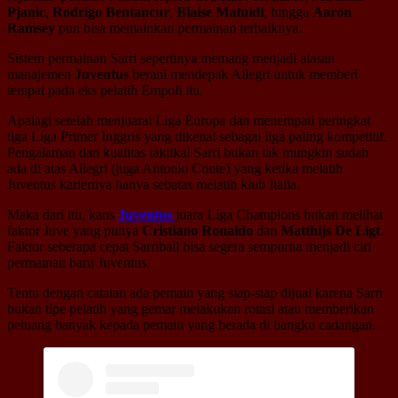
Pjanic
,
Rodrigo Bentancur
,
Blaise Matuidi
, hingga
Aaron
Ramsey
pun bisa memainkan permainan terbaiknya.
Sistem permainan Sarri sepertinya memang menjadi alasan
manajemen
Juventus
berani mendepak Allegri untuk memberi
tempat pada eks pelatih Empoli itu.
Apalagi setelah menjuarai Liga Europa dan menempati peringkat
tiga Liga Primer Inggris yang dikenal sebagai liga paling kompetitif.
Pengalaman dan kualitas taktikal Sarri bukan tak mungkin sudah
ada di atas Allegri (juga Antonio Conte) yang ketika melatih
Juventus kariernya hanya sebatas melatih klub Italia.
Maka dari itu, kans
Juventus
juara Liga Champions bukan melihat
faktor Juve yang punya
Cristiano Ronaldo
dan
Matthijs De Ligt
.
Faktor seberapa cepat Sarriball bisa segera sempurna menjadi ciri
permainan baru Juventus.
Tentu dengan catatan ada pemain yang siap-siap dijual karena Sarri
bukan tipe pelatih yang gemar melakukan rotasi atau memberikan
peluang banyak kepada pemain yang berada di bangku cadangan.