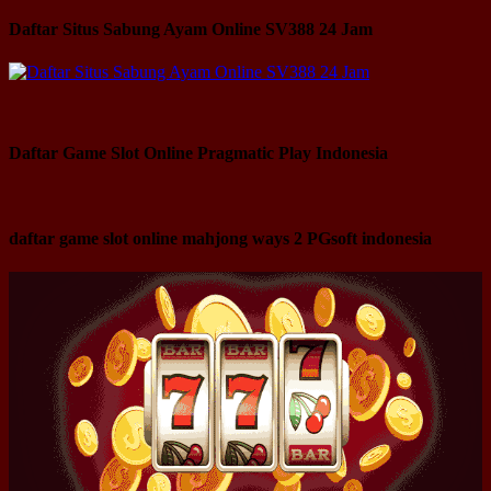
Daftar Situs Sabung Ayam Online SV388 24 Jam
Daftar Game Slot Online Pragmatic Play Indonesia
daftar game slot online mahjong ways 2 PGsoft indonesia