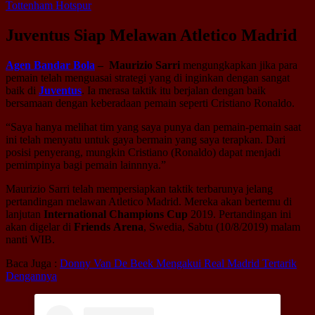
Tottenham Hotspur
Juventus Siap Melawan Atletico Madrid
Agen Bandar Bola
–
Maurizio Sarri
mengungkapkan jika para
pemain telah menguasai strategi yang di inginkan dengan sangat
baik di
Juventus
. Ia merasa taktik itu berjalan dengan baik
bersamaan dengan keberadaan pemain seperti Cristiano Ronaldo.
“Saya hanya melihat tim yang saya punya dan pemain-pemain saat
ini telah menyatu untuk gaya bermain yang saya terapkan. Dari
posisi penyerang, mungkin Cristiano (Ronaldo) dapat menjadi
pemimpinya bagi pemain lainnnya.”
Maurizio Sarri telah mempersiapkan taktik terbarunya jelang
pertandingan melawan Atletico Madrid. Mereka akan bertemu di
lanjutan
International
Champions
Cup
2019. Pertandingan ini
akan digelar di
Friends
Arena
, Swedia, Sabtu (10/8/2019) malam
nanti WIB.
Baca Juga :
Donny Van De Beek Mengakui Real Madrid Tertarik
Dengannya