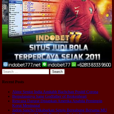
Search
for:
Recent Posts
Aktor Senior India Amitabh Bachchan Positif Corona
Berpulangnya Sang Godfather of Brokenheart
Rencana Darurat Disiapkan Amerika Apabila Pemimpin
Korut Meninggal
Jadon Sancho Dikabarkan Setuju Bergabung Bersama MU