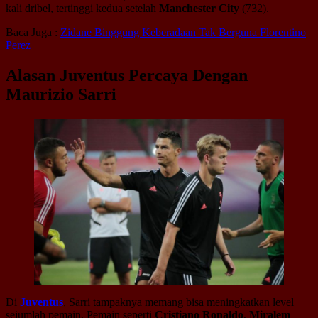
kali dribel, tertinggi kedua setelah
Manchester City
(732).
Baca Juga :
Zidane Binggung Keberadaan Tak Berguna Florentino
Perez
Alasan Juventus Percaya Dengan
Maurizio Sarri
Di
Juventus
, Sarri tampaknya memang bisa meningkatkan level
sejumlah pemain. Pemain seperti
Cristiano Ronaldo
,
Miralem