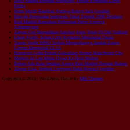
Dewi Sandra Memilih Bungkam, Terkait Kematian Glenn
Fredly
Setan Merah Batalkan Niatnya Rekrut Jack Grealish
Banyak Pengusaha Indonesia Takut Tragedi 1998 Terulang
Real Madrid Ramaikan Perburuan Pierre Emerick
Aubameyang
Alasan Gaji Menjadikan Sanchez Ingin Tetap Di Old Trafford
Glenn Fredly, Solois Lirik Romantis Meninggal Dunia
Trump Sindir WHO Terkait Meningkatnya Jumlah Pasien
Corona Meninggal Di AS
Rossoneri Coba Dekati Gelandang Serang Manchester City
Matthijs de Ligt Minta Dijual Ke Real Madrid
Belum Ada Kata Sepakat Antara Real Madrid Dengan Ramos
Alasan Usia, Jadikan Liverpool Batal Rekrut Coutinho
Copyright © 2026 | WordPress Theme by
MH Themes