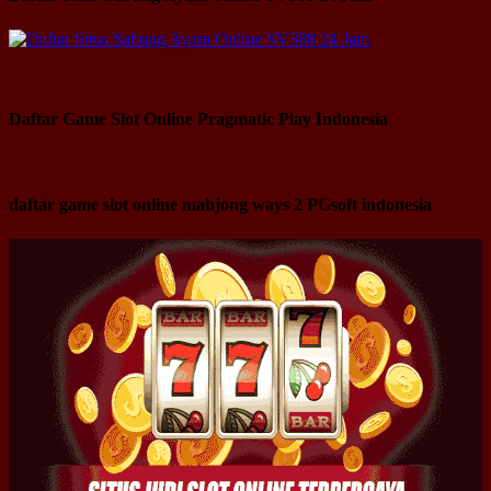
Daftar Game Slot Online Pragmatic Play Indonesia
daftar game slot online mahjong ways 2 PGsoft indonesia