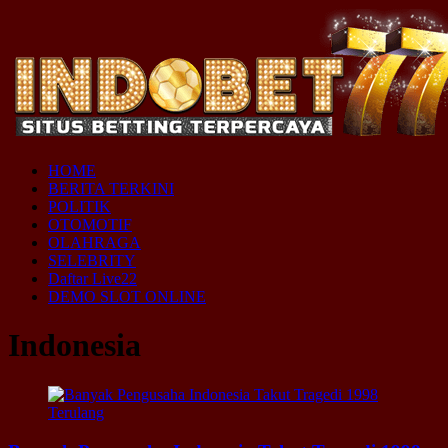
HOME
BERITA TERKINI
POLITIK
OTOMOTIF
OLAHRAGA
SELEBRITY
Daftar Live22
DEMO SLOT ONLINE
Indonesia