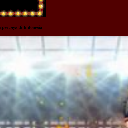
rpercaya di Indonesia