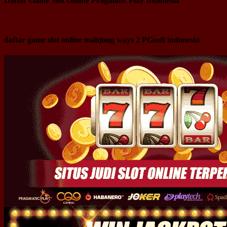
Daftar Game Slot Online Pragmatic Play Indonesia
daftar game slot online mahjong ways 2 PGsoft indonesia