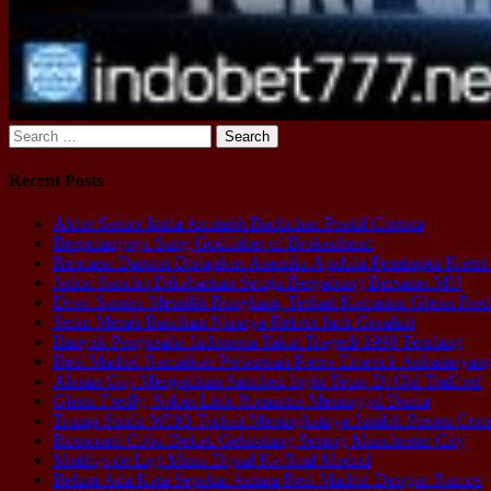
Search
for:
Recent Posts
Aktor Senior India Amitabh Bachchan Positif Corona
Berpulangnya Sang Godfather of Brokenheart
Rencana Darurat Disiapkan Amerika Apabila Pemimpin Korut
Jadon Sancho Dikabarkan Setuju Bergabung Bersama MU
Dewi Sandra Memilih Bungkam, Terkait Kematian Glenn Fred
Setan Merah Batalkan Niatnya Rekrut Jack Grealish
Banyak Pengusaha Indonesia Takut Tragedi 1998 Terulang
Real Madrid Ramaikan Perburuan Pierre Emerick Aubameyan
Alasan Gaji Menjadikan Sanchez Ingin Tetap Di Old Trafford
Glenn Fredly, Solois Lirik Romantis Meninggal Dunia
Trump Sindir WHO Terkait Meningkatnya Jumlah Pasien Cor
Rossoneri Coba Dekati Gelandang Serang Manchester City
Matthijs de Ligt Minta Dijual Ke Real Madrid
Belum Ada Kata Sepakat Antara Real Madrid Dengan Ramos