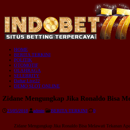
HOME
BERITA TERKINI
POLITIK
OTOMOTIF
OLAHRAGA
SELEBRITY
Daftar Live22
DEMO SLOT ONLINE
Zidane Mengungkap Jika Ronaldo Bisa M
23/05/2018
admin
BERITA TERKINI
0
Zidane Mengungkap Jika Ronaldo Bisa Melawati Tekanan Ap