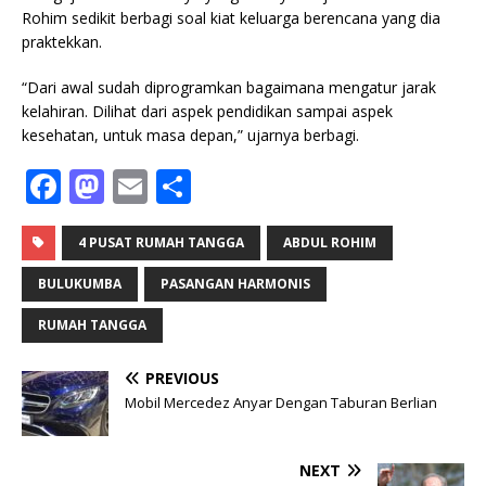
Rohim sedikit berbagi soal kiat keluarga berencana yang dia
praktekkan.
“Dari awal sudah diprogramkan bagaimana mengatur jarak
kelahiran. Dilihat dari aspek pendidikan sampai aspek
kesehatan, untuk masa depan,” ujarnya berbagi.
F
M
E
S
a
a
m
h
c
st
ai
ar
4 PUSAT RUMAH TANGGA
ABDUL ROHIM
e
o
l
e
BULUKUMBA
PASANGAN HARMONIS
b
d
RUMAH TANGGA
o
o
PREVIOUS
o
n
Mobil Mercedez Anyar Dengan Taburan Berlian
k
NEXT